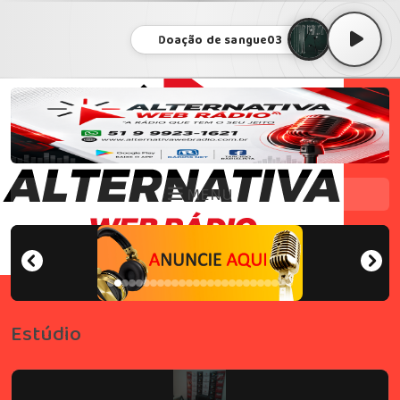
Doação de sangue03
MENU
Estúdio