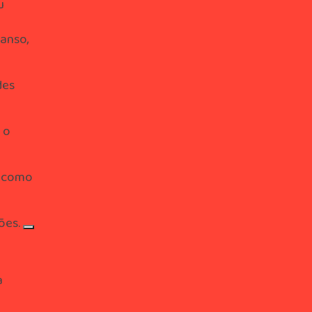
u
canso,
des
 o
s como
ões.
a