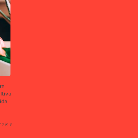
om
ltivar
ida.
ais e