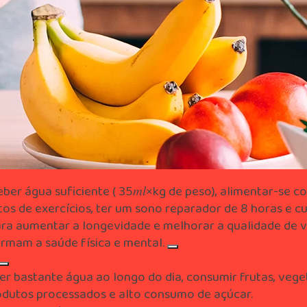
ber água suficiente (
35ml×kg35
35𝑚𝑙×kg
de peso), alimentar-se c
os de exercícios, ter um sono reparador de 8 horas e cu
m l cross
ra aumentar a longevidade e melhorar a qualidade de v
kg
rmam a saúde física e mental.
r bastante água ao longo do dia, consumir frutas, veget
rodutos processados e alto consumo de açúcar.